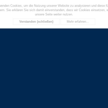
wenden Cookies, um die Nutzung unserer Website zu analysieren und diese fü
ern. Sie erklären Sie sich damit einverstanden, dass wir Cookies einsetzen, 
unsere Seite weiter nutzen.
Verstanden (schließen)
Mehr erfahren...